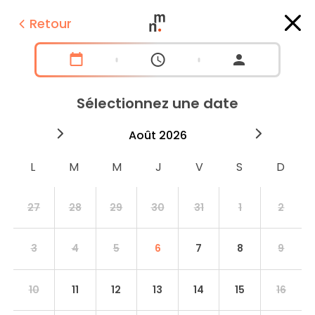
Retour
Sélectionnez une date
2026
août
2026
septe
27
28
29
30
31
1
2
3
4
5
6
7
8
9
10
11
12
13
14
15
16