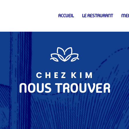
ACCUEIL
LE RESTAURANT
ME
C H E Z K I M
NOUS TROUVER